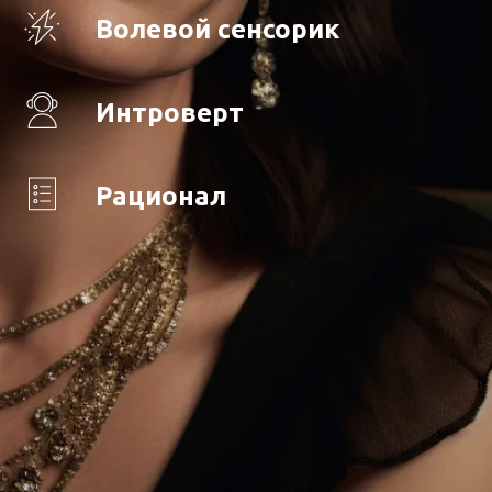
Волевой сенсорик
Интроверт
Рационал