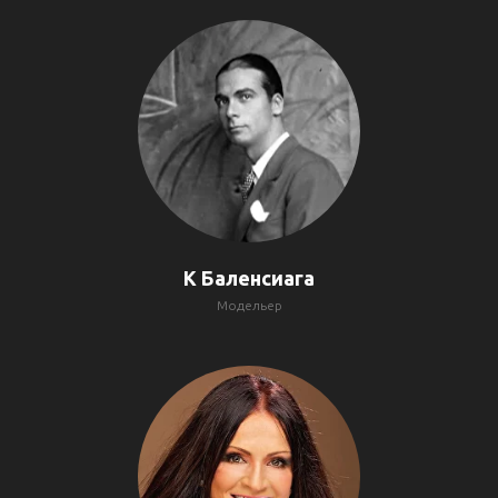
К Баленсиага
Модельер