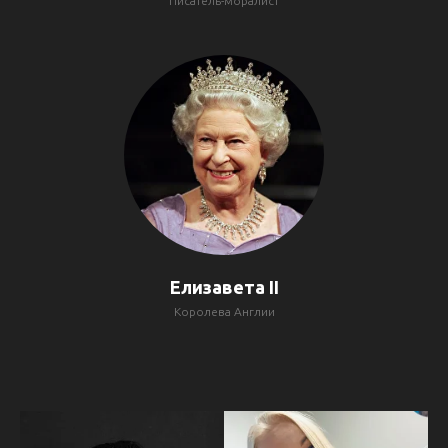
Писатель-моралист
Елизавета II
Королева Англии