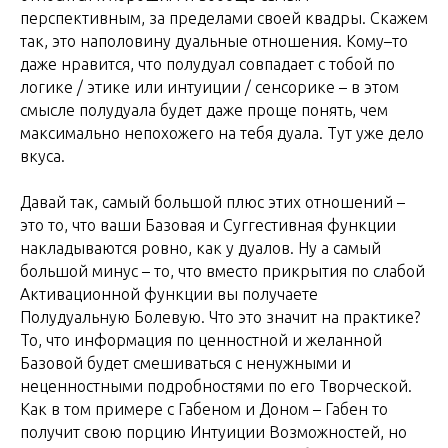
перспективным, за пределами своей квадры. Скажем
так, это наполовину дуальные отношения. Кому–то
даже нравится, что полудуал совпадает с тобой по
логике / этике или интуиции / сенсорике – в этом
смысле полудуала будет даже проще понять, чем
максимально непохожего на тебя дуала. Тут уже дело
вкуса.
Давай так, самый большой плюс этих отношений –
это то, что ваши Базовая и Суггестивная функции
накладываются ровно, как у дуалов. Ну а самый
большой минус – то, что вместо прикрытия по слабой
Активационной функции вы получаете
Полудуальную Болевую. Что это значит на практике?
То, что информация по ценностной и желанной
Базовой будет смешиваться с ненужными и
неценностными подробностями по его Творческой.
Как в том примере с Габеном и Доном – Габен то
получит свою порцию Интуиции Возможностей, но