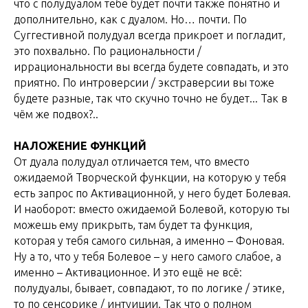
что с полудуалом тебе будет почти также понятно и
дополнительно, как с дуалом. Но… почти. По
Суггестивной полудуал всегда прикроет и погладит,
это похвально. По рациональности /
иррациональности вы всегда будете совпадать, и это
приятно. По интроверсии / экстраверсии вы тоже
будете разные, так что скучно точно не будет... Так в
чём же подвох?..
НАЛОЖЕНИЕ ФУНКЦИЙ
От дуала полудуал отличается тем, что вместо
ожидаемой Творческой функции, на которую у тебя
есть запрос по Активационной, у него будет Болевая.
И наоборот: вместо ожидаемой Болевой, которую ты
можешь ему прикрыть, там будет та функция,
которая у тебя самого сильная, а именно – Фоновая.
Ну а то, что у тебя Болевое – у него самого слабое, а
именно – Активационное. И это ещё не всё:
полудуалы, бывает, совпадают, то по логике / этике,
то по сенсорике / интуиции. Так что о полном