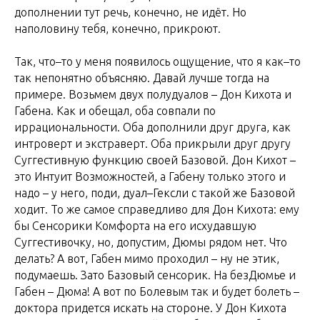
дополнении тут речь, конечно, не идёт. Но
наполовину тебя, конечно, прикроют.
Так, что–то у меня появилось ощущение, что я как–то
так непонятно объясняю. Давай лучше тогда на
примере. Возьмем двух полудуалов – Дон Кихота и
Габена. Как и обещал, оба совпали по
иррациональности. Оба дополнили друг друга, как
интроверт и экстраверт. Оба прикрыли друг другу
Суггестивную функцию своей Базовой. Дон Кихот –
это Интуит Возможностей, а Габену только этого и
надо – у него, поди, дуал–Гексли с такой же Базовой
ходит. То же самое справедливо для Дон Кихота: ему
бы Сенсорики Комфорта на его исхудавшую
Суггестивочку, но, допустим, Дюмы рядом нет. Что
делать? А вот, Габен мимо проходил – ну не этик,
подумаешь. Зато Базовый сенсорик. На безДюмье и
Габен – Дюма! А вот по Болевым так и будет болеть –
доктора придется искать на стороне. У Дон Кихота