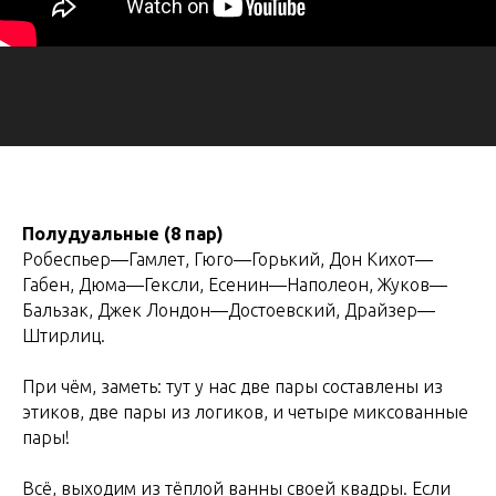
Полудуальные (8 пар)
Робеспьер—Гамлет, Гюго—Горький, Дон Кихот—
Габен, Дюма—Гексли, Есенин—Наполеон, Жуков—
Бальзак, Джек Лондон—Достоевский, Драйзер—
Штирлиц.
При чём, заметь: тут у нас две пары составлены из
этиков, две пары из логиков, и четыре миксованные
пары!
Всё, выходим из тёплой ванны своей квадры. Если