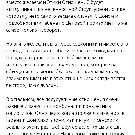
вместо желаемой Этики Отношений будет
выслушивать по неценностной Структурной логике,
которая у него самого весьма сильная. С Доном и
подробностями Габена по Деловой произойдёт то же
самое, только наоборот.
Но опять же, если вы в курсе соционики и имеете это
в виду, то никаких проблем. Просто не ожидайте от
Полудуала прикрытия по слабым зонам, но
извлекайте пользу из тех моментов, которые вас
объединяют. Именно благодаря таким моментам,
взаимопонимание в этих отношениях складывается
быстрее, чем с дуалом.
В остальном, все полудуальные отношения очень
разные и зависят от комбинации конкретных
социотипов. Одно дело, когда это два логика, вроде
Габена и Дон Кихота (они, как интуит и сенсорик
реально очень разные), другое дело, когда это два
этика, вроде Есенина и Наполеона (тоже непохожая