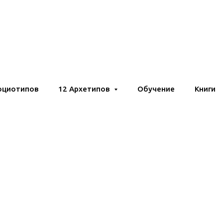
оциотипов
12 Архетипов
Обучение
Книги
СОЦИОНИКА. СТАТЬ
Автор материалов: Андрей Божко