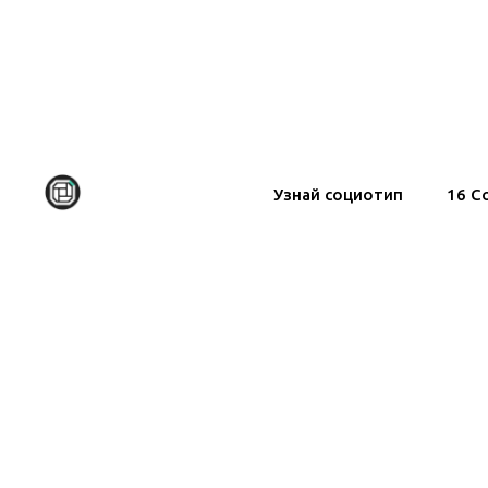
Блог
»
О соционике
Узнай социотип
16 С